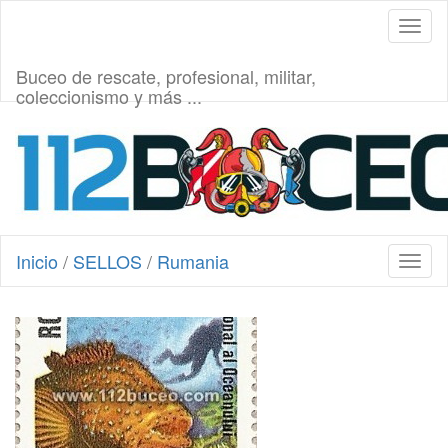
Toggl
naviga
Buceo de rescate, profesional, militar,
coleccionismo y más ...
Inicio
/
SELLOS
/
Rumania
Toggl
naviga