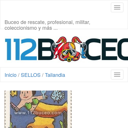
Toggl
naviga
Buceo de rescate, profesional, militar,
coleccionismo y más ...
Inicio
/
SELLOS
/
Tailandia
Toggl
naviga