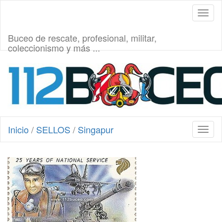
Toggl
naviga
Buceo de rescate, profesional, militar,
coleccionismo y más ...
Inicio
/
SELLOS
/
Singapur
Toggl
naviga