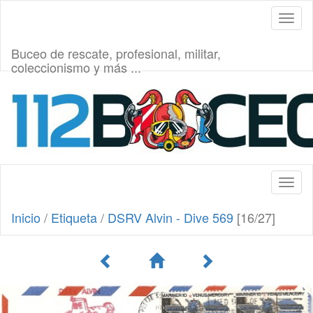
Toggl
naviga
Buceo de rescate, profesional, militar,
coleccionismo y más ...
Toggl
naviga
Inicio
/
Etiqueta
/
DSRV Alvin - Dive 569
[16/27]